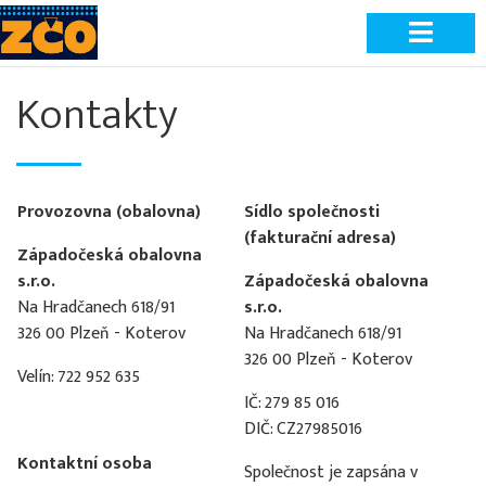
Kontakty
Provozovna (obalovna)
Sídlo společnosti
(fakturační adresa)
Západočeská obalovna
s.r.o.
Západočeská obalovna
Na Hradčanech 618/91
s.r.o.
326 00 Plzeň - Koterov
Na Hradčanech 618/91
326 00 Plzeň - Koterov
Velín: 722 952 635
IČ:
279 85 016
DIČ: CZ27985016
Kontaktní osoba
Společnost je zapsána v