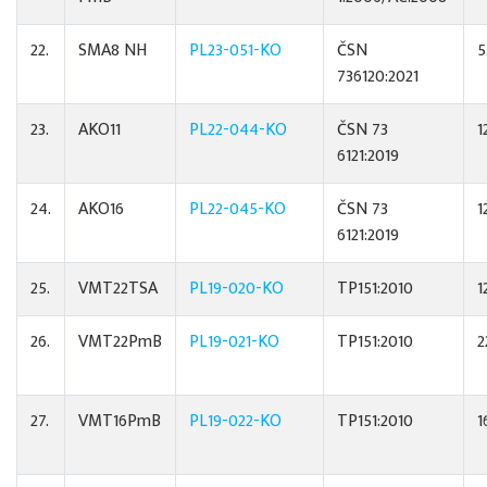
22.
SMA8 NH
PL23-051-KO
ČSN
5
736120:2021
23.
AKO11
PL22-044-KO
ČSN 73
1
6121:2019
24.
AKO16
PL22-045-KO
ČSN 73
1
6121:2019
25.
VMT22TSA
PL19-020-KO
TP151:2010
1
26.
VMT22PmB
PL19-021-KO
TP151:2010
2
27.
VMT16PmB
PL19-022-KO
TP151:2010
1