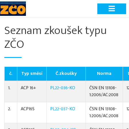
Seznam zkoušek typu
ZČO
č.
Typ směsí
Č.zkoušky
Norma
1.
ACP 16+
PL22-036-KO
ČSN EN 13108-
1
1:2006/AC:2008
2.
ACP16S
PL22-037-KO
ČSN EN 13108-
1
1:2006/AC:2008