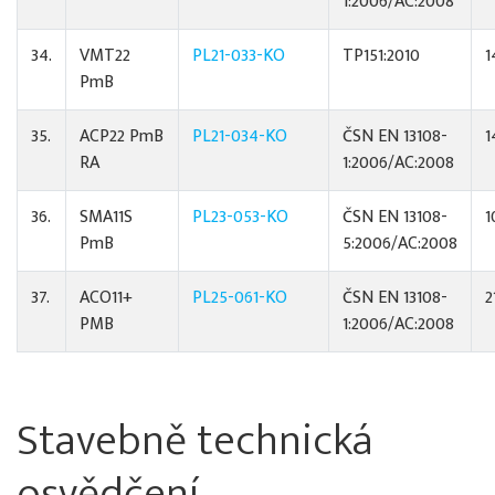
1:2006/AC:2008
34.
VMT22
PL21-033-KO
TP151:2010
1
PmB
35.
ACP22 PmB
PL21-034-KO
ČSN EN 13108-
1
RA
1:2006/AC:2008
36.
SMA11S
PL23-053-KO
ČSN EN 13108-
1
PmB
5:2006/AC:2008
37.
ACO11+
PL25-061-KO
ČSN EN 13108-
2
PMB
1:2006/AC:2008
Stavebně technická
osvědčení